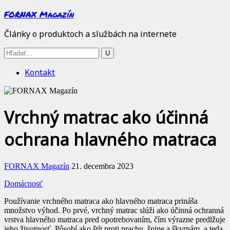
FORNAX Magazín
Články o produktoch a službách na internete
Kontakt
Vrchný matrac ako účinná
ochrana hlavného matraca
FORNAX Magazín
21. decembra 2023
Domácnosť
Používanie vrchného matraca ako hlavného matraca prináša
množstvo výhod. Po prvé, vrchný matrac slúži ako účinná ochranná
vrstva hlavného matraca pred opotrebovaním, čím výrazne predlžuje
jeho životnosť. Pôsobí ako štít proti prachu, špine a škvrnám, a teda