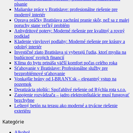
písanie
Maliarske práce v Bratislave: profesionálne riešenie pre
moderný interiér
Oprava práčky Bratislava zachráni pranie skôr, než sa z malej
poruchy stane veľký problém
Anhydritové potery: Moderné riešenie pre kvalitný a rovný
podklad
Kladenie vinylovej podlahy: Moderné riešenie pre krásny a
odolný interiér
Investičné zlato Bratislava si vyberajú ľudia, ktorí myslia na
budúcnosť svojich financií
Klíma do bytu prináša väčší komfort počas celého roka
Sťahovanie v Bratislave: Profesionálne služby pre
bezproblémové sťahovanie
Vonkajšie brány od I-BRANY.sk – elegantný vstup na
pozemok
Deratizácia ploštíc: Spoľahlivé riešenie od Rýchla rota s.r.o.
Zapojenie rozvádzača – jadro elektroinštalácie musí fungovať
bezchybne
Leštený betón na terasu ako moderné a trvácne riešenie
exteriéru
Kategórie
Alkohol