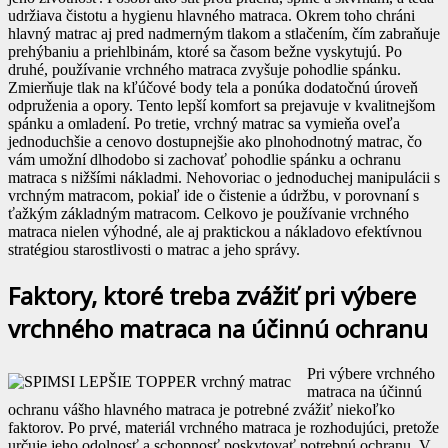
udržiava čistotu a hygienu hlavného matraca. Okrem toho chráni
hlavný matrac aj pred nadmerným tlakom a stlačením, čím zabraňuje
prehýbaniu a priehlbinám, ktoré sa časom bežne vyskytujú. Po
druhé, používanie vrchného matraca zvyšuje pohodlie spánku.
Zmierňuje tlak na kľúčové body tela a ponúka dodatočnú úroveň
odpruženia a opory. Tento lepší komfort sa prejavuje v kvalitnejšom
spánku a omladení. Po tretie, vrchný matrac sa vymieňa oveľa
jednoduchšie a cenovo dostupnejšie ako plnohodnotný matrac, čo
vám umožní dlhodobo si zachovať pohodlie spánku a ochranu
matraca s nižšími nákladmi. Nehovoriac o jednoduchej manipulácii s
vrchným matracom, pokiaľ ide o čistenie a údržbu, v porovnaní s
ťažkým základným matracom. Celkovo je používanie vrchného
matraca nielen výhodné, ale aj praktickou a nákladovo efektívnou
stratégiou starostlivosti o matrac a jeho správy.
Faktory, ktoré treba zvážiť pri výbere
vrchného matraca na účinnú ochranu
Pri výbere vrchného
matraca na účinnú
ochranu vášho hlavného matraca je potrebné zvážiť niekoľko
faktorov. Po prvé, materiál vrchného matraca je rozhodujúci, pretože
určuje jeho odolnosť a schopnosť poskytovať potrebnú ochranu. V