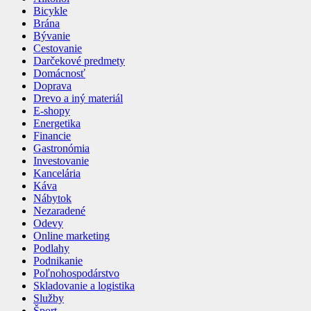
Bicykle
Brána
Bývanie
Cestovanie
Darčekové predmety
Domácnosť
Doprava
Drevo a iný materiál
E-shopy
Energetika
Financie
Gastronómia
Investovanie
Kancelária
Káva
Nábytok
Nezaradené
Odevy
Online marketing
Podlahy
Podnikanie
Poľnohospodárstvo
Skladovanie a logistika
Služby
Šport