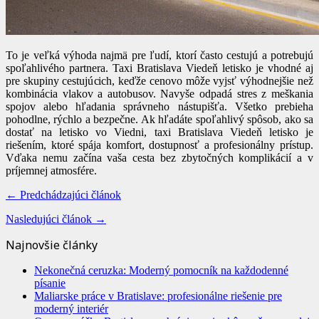
To je veľká výhoda najmä pre ľudí, ktorí často cestujú a potrebujú
spoľahlivého partnera. Taxi Bratislava Viedeň letisko je vhodné aj
pre skupiny cestujúcich, keďže cenovo môže vyjsť výhodnejšie než
kombinácia vlakov a autobusov. Navyše odpadá stres z meškania
spojov alebo hľadania správneho nástupišťa. Všetko prebieha
pohodlne, rýchlo a bezpečne. Ak hľadáte spoľahlivý spôsob, ako sa
dostať na letisko vo Viedni, taxi Bratislava Viedeň letisko je
riešením, ktoré spája komfort, dostupnosť a profesionálny prístup.
Vďaka nemu začína vaša cesta bez zbytočných komplikácií a v
príjemnej atmosfére.
← Predchádzajúci článok
Nasledujúci článok →
Najnovšie články
Nekonečná ceruzka: Moderný pomocník na každodenné
písanie
Maliarske práce v Bratislave: profesionálne riešenie pre
moderný interiér