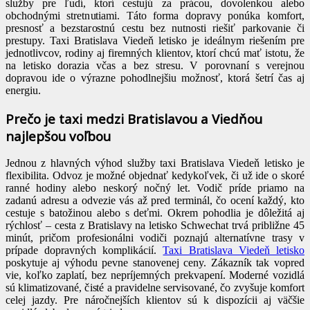
služby pre ľudí, ktorí cestujú za prácou, dovolenkou alebo
obchodnými stretnutiami. Táto forma dopravy ponúka komfort,
presnosť a bezstarostnú cestu bez nutnosti riešiť parkovanie či
prestupy. Taxi Bratislava Viedeň letisko je ideálnym riešením pre
jednotlivcov, rodiny aj firemných klientov, ktorí chcú mať istotu, že
na letisko dorazia včas a bez stresu. V porovnaní s verejnou
dopravou ide o výrazne pohodlnejšiu možnosť, ktorá šetrí čas aj
energiu.
Prečo je taxi medzi Bratislavou a Viedňou
najlepšou voľbou
Jednou z hlavných výhod služby taxi Bratislava Viedeň letisko je
flexibilita. Odvoz je možné objednať kedykoľvek, či už ide o skoré
ranné hodiny alebo neskorý nočný let. Vodič príde priamo na
zadanú adresu a odvezie vás až pred terminál, čo ocení každý, kto
cestuje s batožinou alebo s deťmi. Okrem pohodlia je dôležitá aj
rýchlosť – cesta z Bratislavy na letisko Schwechat trvá približne 45
minút, pričom profesionálni vodiči poznajú alternatívne trasy v
prípade dopravných komplikácií.
Taxi Bratislava Viedeň letisko
poskytuje aj výhodu pevne stanovenej ceny. Zákazník tak vopred
vie, koľko zaplatí, bez nepríjemných prekvapení. Moderné vozidlá
sú klimatizované, čisté a pravidelne servisované, čo zvyšuje komfort
celej jazdy. Pre náročnejších klientov sú k dispozícii aj väčšie