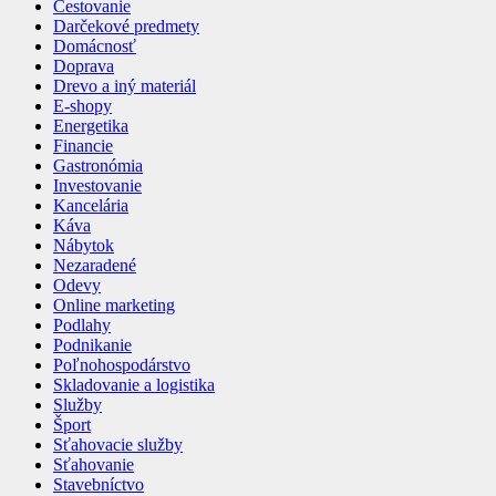
Cestovanie
Darčekové predmety
Domácnosť
Doprava
Drevo a iný materiál
E-shopy
Energetika
Financie
Gastronómia
Investovanie
Kancelária
Káva
Nábytok
Nezaradené
Odevy
Online marketing
Podlahy
Podnikanie
Poľnohospodárstvo
Skladovanie a logistika
Služby
Šport
Sťahovacie služby
Sťahovanie
Stavebníctvo