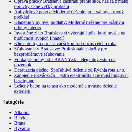
Oprava práčky Bratislava zachráni pranie skôr, než sa z malej
poruchy stane veľký problém
Anhydritové potery: Moderné riešenie pre kvalitný a rovný
podklad
Kladenie vinylovej podlahy: Moderné riešenie pre krásny a
odolný interiér
Investičné zlato Bratislava si vyberajú ľudia, ktorí myslia na
budúcnosť svojich financií
Klíma do bytu prináša väčší komfort počas celého roka
Sťahovanie v Bratislave: Profesionálne služby pre
bezproblémové sťahovanie
Vonkajšie brány od I-BRANY.sk – elegantný vstup na
pozemok
Deratizácia ploštíc: Spoľahlivé riešenie od Rýchla rota s.r.o.
Zapojenie rozvádzača – jadro elektroinštalácie musí fungovať
bezchybne
Leštený betón na terasu ako moderné a trvácne riešenie
exteriéru
Kategórie
Alkohol
Bicykle
Brána
Bývanie