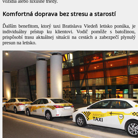
vozidlá alebo luxusné triedy.
Komfortná doprava bez stresu a starostí
Ďalším benefitom, ktorý taxi Bratislava Viedeň letisko ponúka, je
individuálny prístup ku klientovi. Vodič pomôže s batožinou,
prispôsobí trasu aktuálnej situácii na cestách a zabezpečí plynulý
presun na letisko.