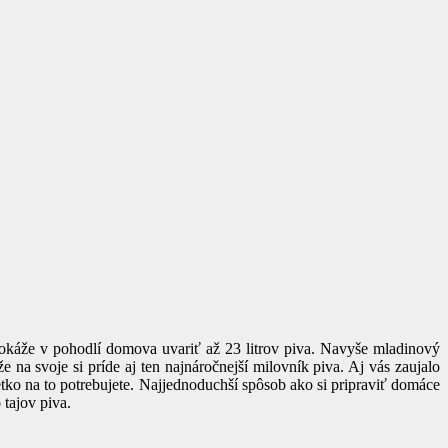
dokáže v pohodlí domova uvariť až 23 litrov piva. Navyše mladinový
a svoje si príde aj ten najnáročnejší milovník piva. Aj vás zaujalo
šetko na to potrebujete. Najjednoduchší spôsob ako si pripraviť domáce
 tajov piva.