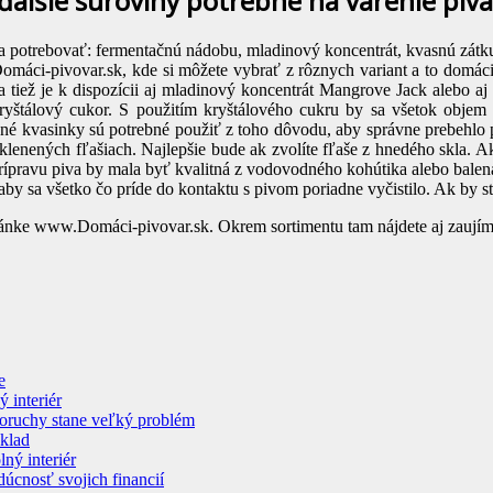
alšie suroviny potrebné na varenie piva
a potrebovať: fermentačnú nádobu, mladinový koncentrát, kvasnú zátku
omáci-pivovar.sk, kde si môžete vybrať z rôznych variant a to domác
a tiež je k dispozícii aj mladinový koncentrát Mangrove Jack alebo a
ryštálový cukor. S použitím kryštálového cukru by sa všetok objem
 kvasinky sú potrebné použiť z toho dôvodu, aby správne prebehlo p
klenených fľašiach. Najlepšie bude ak zvolíte fľaše z hnedého skla. A
a prípravu piva by mala byť kvalitná z vodovodného kohútika alebo bal
aby sa všetko čo príde do kontaktu s pivom poriadne vyčistilo. Ak by s
ránke www.Domáci-pivovar.sk. Okrem sortimentu tam nájdete aj zaujímav
e
 interiér
 poruchy stane veľký problém
dklad
ný interiér
udúcnosť svojich financií