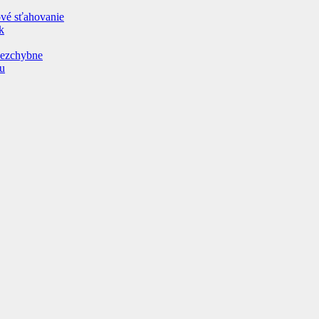
ové sťahovanie
k
 bezchybne
ru