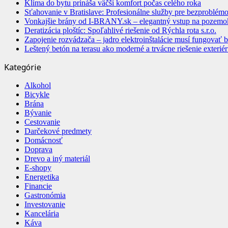
Klíma do bytu prináša väčší komfort počas celého roka
Sťahovanie v Bratislave: Profesionálne služby pre bezproblém
Vonkajšie brány od I-BRANY.sk – elegantný vstup na pozemo
Deratizácia ploštíc: Spoľahlivé riešenie od Rýchla rota s.r.o.
Zapojenie rozvádzača – jadro elektroinštalácie musí fungovať
Leštený betón na terasu ako moderné a trvácne riešenie exterié
Kategórie
Alkohol
Bicykle
Brána
Bývanie
Cestovanie
Darčekové predmety
Domácnosť
Doprava
Drevo a iný materiál
E-shopy
Energetika
Financie
Gastronómia
Investovanie
Kancelária
Káva