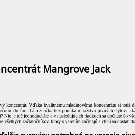
ncentrát Mangrove Jack
ový koncentrát. Vďaka kvalitnému mladinovému koncentrátu si totiž 
čnou chuťou. Táto značka tiež ponúka množstvo pivných štýlov, takže n
i? Nie je nič jednoduchšie a v nasledujúcich riadkoch sa dočítate čo v
e všetkých začiatočníkov, ktorý s varením začínajú a chcú sa dostať do