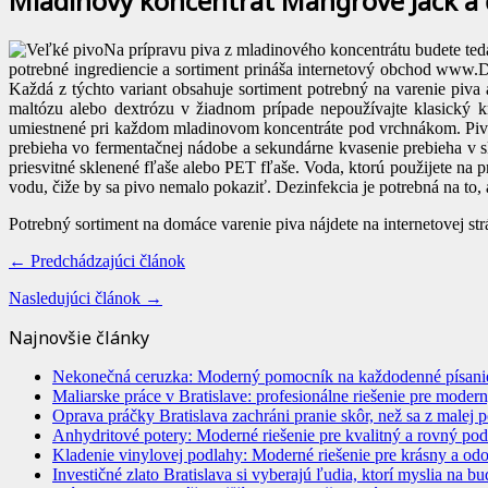
Mladinový koncentrát Mangrove Jack a ď
Na prípravu piva z mladinového koncentrátu budete ted
potrebné ingrediencie a sortiment prináša internetový obchod www.D
Každá z týchto variant obsahuje sortiment potrebný na varenie piva 
maltózu alebo dextrózu v žiadnom prípade nepoužívajte klasický k
umiestnené pri každom mladinovom koncentráte pod vrchnákom. Pivné
prebieha vo fermentačnej nádobe a sekundárne kvasenie prebieha v s
priesvitné sklenené fľaše alebo PET fľaše. Voda, ktorú použijete n
vodu, čiže by sa pivo nemalo pokaziť. Dezinfekcia je potrebná na to, 
Potrebný sortiment na domáce varenie piva nájdete na internetovej st
← Predchádzajúci článok
Nasledujúci článok →
Najnovšie články
Nekonečná ceruzka: Moderný pomocník na každodenné písani
Maliarske práce v Bratislave: profesionálne riešenie pre moderný
Oprava práčky Bratislava zachráni pranie skôr, než sa z malej
Anhydritové potery: Moderné riešenie pre kvalitný a rovný po
Kladenie vinylovej podlahy: Moderné riešenie pre krásny a odol
Investičné zlato Bratislava si vyberajú ľudia, ktorí myslia na b