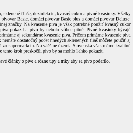
, sklenené fľaše, dezinfekciu, kvasný cukor a pivné kvasinky. Všetky
i pivovar Basic, domáci pivovar Basic plus a domáci pivovar Deluxe.
j inej značky. Na kvasenie piva je však potrebné použiť kvasný cukor
 piva pokazil a pivo by nebolo vôbec pitné. Pivné kvasinky bývajú
rimárne aj sekundárne kvasenie piva. Pričom primárne kvasenie piva
k nemáte dostatočný počet hnedých sklenených fliaš môžete použiť aj
ená zo supermarketu. Na väčšine územia Slovenska však máme kvalitnú
te tento krok preskočili pivo by sa mohlo ľahko pokaziť.
é články o pive a rôzne tipy a triky aby sa pivo podarilo.